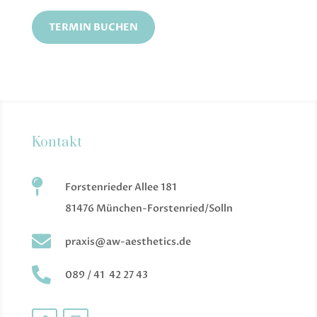
TERMIN BUCHEN
Kontakt

Forstenrieder Allee 181
81476 München-Forstenried/Solln

praxis@aw-aesthetics.de

089 / 41 42 27 43